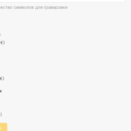
ество символов для гравировки
)
 €)
а
 €)
к
€)
у