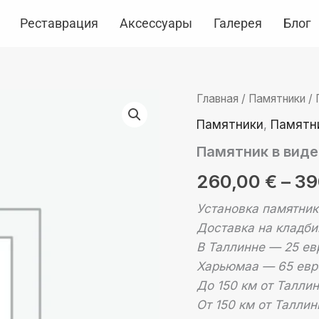
Реставрация
Аксессуары
Галерея
Блог
Количество
Главная
/
Памятники
/
товара
Памятники
,
Памятни
Памятник
в
Памятник в виде
виде
креста
260,00
€
–
39
№1
Установка памятник
Доставка на кладби
В Таллинне — 25 ев
Харьюмаа — 65 евр
До 150 км от Талли
От 150 км от Таллин