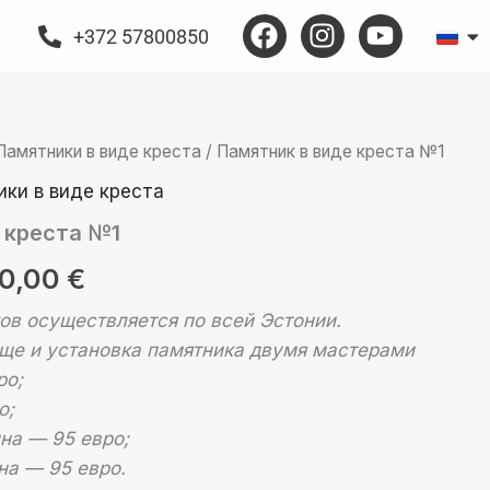
F
I
Y
+372 57800850
a
n
o
c
s
u
e
t
t
b
a
u
Памятники в виде креста
Диапазон
/ Памятник в виде креста №1
o
g
b
o
r
e
ки в виде креста
цен:
k
a
 креста №1
m
260,00 €
0,00
€
–
ов осуществляется по всей Эстонии.
390,00 €
ще и установка памятника двумя мастерами
ро;
о;
нна — 95 евро;
на — 95 евро.